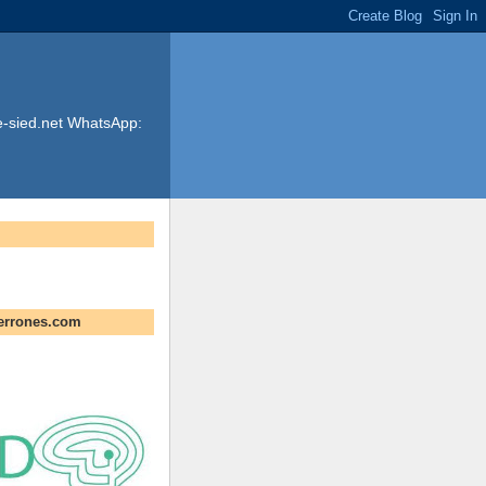
e-sied.net WhatsApp:
errones.com