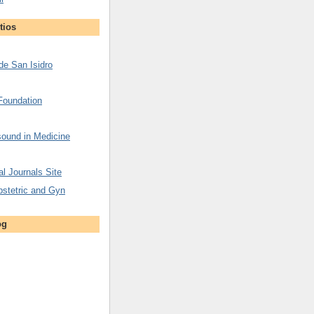
tios
de San Isidro
Foundation
asound in Medicine
l Journals Site
bstetric and Gyn
og