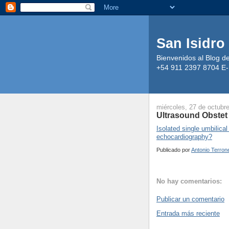
San Isidro
Bienvenidos al Blog d
+54 911 2397 8704 E-
miércoles, 27 de octubr
Ultrasound Obstet
Isolated single umbilical 
echocardiography?
Publicado por
Antonio Terron
No hay comentarios:
Publicar un comentario
Entrada más reciente