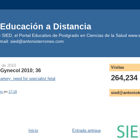
 Educación a Distancia
e SIED, el Portal Educativo de Postgrado en Ciencias de la Salud www.
mail: sied@antonioterrones.com
e de 2010
Visitas
 Gynecol 2010; 36
264,234
artery: need for specialist fetal
es
en
17:18
sied@antoniot
Inicio
Entrada antigua