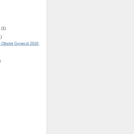
e
(1)
1)
d Obstet Gynecol 2010;
)