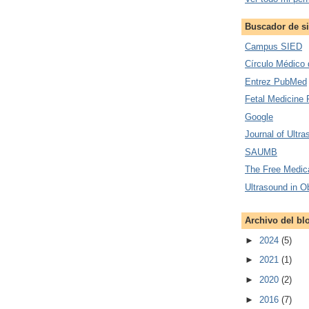
Buscador de si
Campus SIED
Círculo Médico 
Entrez PubMed
Fetal Medicine 
Google
Journal of Ultr
SAUMB
The Free Medica
Ultrasound in O
Archivo del bl
►
2024
(5)
►
2021
(1)
►
2020
(2)
►
2016
(7)